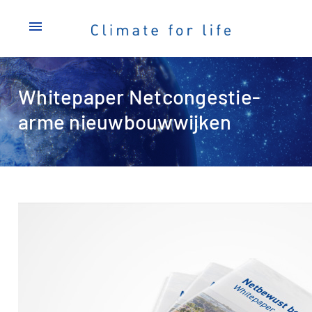
menu
Whitepaper Netcongestie-
arme nieuwbouwwijken