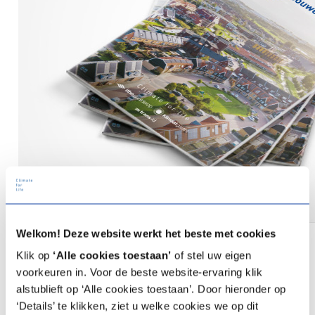
Zowel de energietransitie als de warmtetransitie hebben impact
Welkom! Deze website werkt het beste met cookies
op de energie-infrastructuur en netcapaciteit. Netcongestie
Klik op
‘Alle cookies toestaan’
of stel uw eigen
vormt een urgent probleem voor energienetwerken.
voorkeuren in. Voor de beste website-ervaring klik
alstublieft op ‘Alle cookies toestaan’. Door hieronder op
Netbeheerders investeren daarom de komende jaren volop in het
‘Details’ te klikken, ziet u welke cookies we op dit
uitbouwen van het stroomnet. Dit is essentieel om beide transities