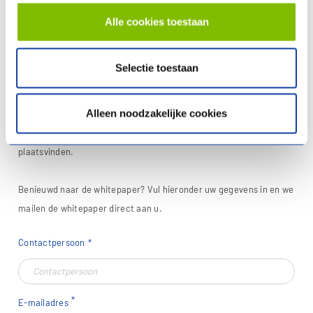
gehouden met de Trias Energetica. In onze whitepaper
Netcongestie-arme nieuwbouwwijken zullen we dit verder
Alle cookies toestaan
uitleggen, en bovendien zullen we dit onderbouwen met
monitoringsdata van vele duizenden bodemenergie
Selectie toestaan
warmtepompen. Het is voor het eerst dat we deze data
publiceren. Met deze monitoringsdata kunnen we aantonen dat
Alleen noodzakelijke cookies
het verwarmen, koelen en van warm water voorzien van een all-
electric woonwijk, dankzij de juiste keuzes, netcongestie-arm kan
plaatsvinden.
Benieuwd naar de whitepaper? Vul hieronder uw gegevens in en we
mailen de whitepaper direct aan u.
Contactpersoon
E-mailadres